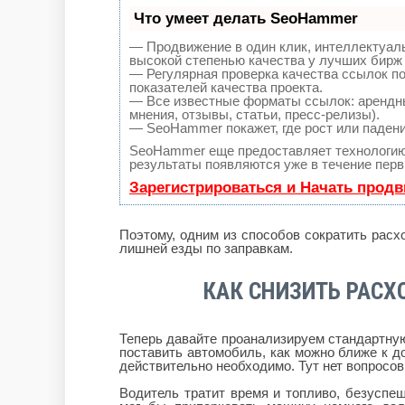
Что умеет делать SeoHammer
— Продвижение в один клик, интеллектуал
высокой степенью качества у лучших бирж
— Регулярная проверка качества ссылок по
показателей качества проекта.
— Все известные форматы ссылок: арендны
мнения, отзывы, статьи, пресс-релизы).
— SeoHammer покажет, где рост или падени
SeoHammer еще предоставляет технологи
результаты появляются уже в течение перв
Зарегистрироваться и Начать прод
Поэтому, одним из способов сократить расхо
лишней езды по заправкам.
КАК СНИЗИТЬ РАСХ
Теперь давайте проанализируем стандартну
поставить автомобиль, как можно ближе к до
действительно необходимо. Тут нет вопросов
Водитель тратит время и топливо, безуспе