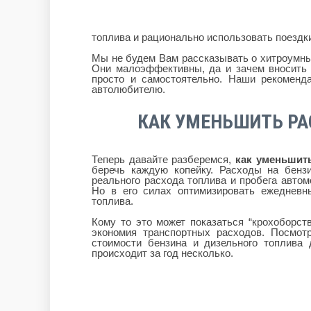
топлива и рационально использовать поездк
Мы не будем Вам рассказывать о хитроумны
Они малоэффективны, да и зачем вносить т
просто и самостоятельно. Наши рекомен
автолюбителю.
КАК УМЕНЬШИТЬ РА
Теперь давайте разберемся,
как уменьшит
беречь каждую копейку. Расходы на бензи
реального расхода топлива и пробега автом
Но в его силах оптимизировать ежеднев
топлива.
Кому то это может показаться “крохоборст
экономия транспортных расходов. Посмот
стоимости бензина и дизельного топлива
происходит за год несколько.