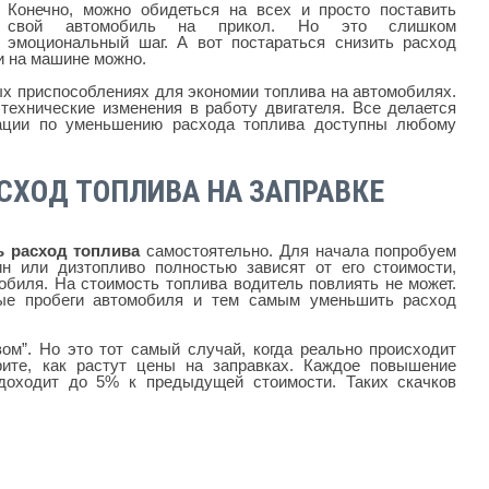
Конечно, можно обидеться на всех и просто поставить
свой автомобиль на прикол. Но это слишком
эмоциональный шаг. А вот постараться снизить расход
и на машине можно.
х приспособлениях для экономии топлива на автомобилях.
ехнические изменения в работу двигателя. Все делается
дации по уменьшению расхода топлива доступны любому
СХОД ТОПЛИВА НА ЗАПРАВКЕ
ь расход топлива
самостоятельно. Для начала попробуем
н или дизтопливо полностью зависят от его стоимости,
обиля. На стоимость топлива водитель повлиять не может.
ные пробеги автомобиля и тем самым уменьшить расход
вом”. Но это тот самый случай, когда реально происходит
рите, как растут цены на заправках. Каждое повышение
 доходит до 5% к предыдущей стоимости. Таких скачков