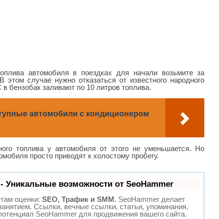
оплива автомобиля в поездках для начали возьмите за
В этом случае нужно отказаться от известного народного
 в бензобак заливают по 10 литров топлива.
тупные автомобили с кондиционером
ного топлива у автомобиля от этого не уменьшается. Но
омобиля просто приводят к холостому пробегу.
- Уникальные возможности от SeoHammer
етам оценки:
SEO, Трафик и SMM.
SeoHammer делает
анятием. Ссылки, вечные ссылки, статьи, упоминания,
 потенциал SeoHammer для продвижения вашего сайта.