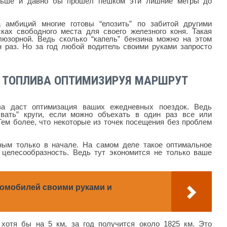
льше и давно бы прошёл пешком эти лишние метры до
 амбиций многие готовы “елозить” по забитой другими
ках свободного места для своего железного коня. Такая
люзорной. Ведь сколько “капель” бензина можно на этом
н раз. Но за год любой водитель своими руками запросто
 ТОПЛИВА ОПТИМИЗИРУЯ МАРШРУТ
а даст оптимизация ваших ежедневных поездок. Ведь
ывать” круги, если можно объехать в один раз все или
ем более, что некоторые из точек посещения без проблем
ным только в начале. На самом деле такое оптимальное
целесообразность. Ведь тут экономится не только ваше
омобилей своими руками и
хотя бы на 5 км, за год получится около 1825 км. Это