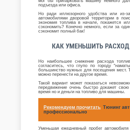
мог бы припарковать машину немного да
подъезда или офиса.
Но ради иллюзорного удобства или из-за
автомобилями дворовой территории в поис
экономия топлива в начале, покажется ил
сэкономить? Конечно немного, если за оди
сэкономит полный бак!
КАК УМЕНЬШИТЬ РАСХОД
Но наибольшее снижение расхода топлив
согласитесь, что глупо по городу “намат
большинство нужных для посещения мест. Т
можно перенести на другое время.
Такой вариант может показаться невозмож
передвижение очень быстро докажет свою 
время но и деньги на топливо для машины.
Рекомендуем прочитать
Тюнинг авт
профессионально
Уменьшая ежедневный пробег автомобиля 