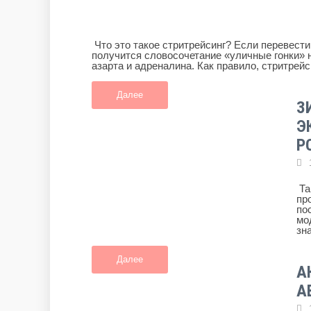
Что это такое стритрейсинг? Если перевести
получится словосочетание «уличные гонки» 
азарта и адреналина. Как правило, стритрейс
Далее
З
Э
Р
Та
пр
по
мо
зн
Далее
А
А