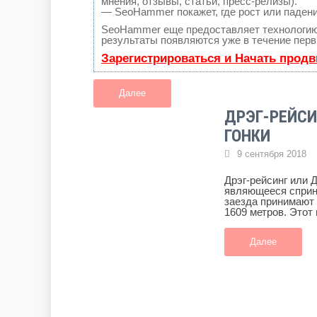
мнения, отзывы, статьи, пресс-релизы).
— SeoHammer покажет, где рост или падени
SeoHammer еще предоставляет технологи
результаты появляются уже в течение перв
Зарегистрироваться и Начать прод
Далее
ДРЭГ-РЕЙСИ
ГОНКИ
9 сентября 201
Дрэг-рейсинг или 
являющееся спринт
заезда принимают 
1609 метров. Этот 
Далее