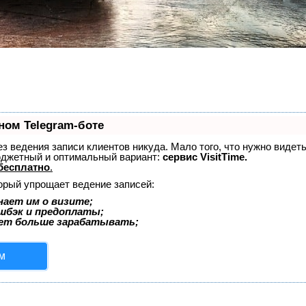
ном Telegram-боте
без ведения записи клиентов никуда. Мало того, что нужно видет
юджетный и оптимальный вариант:
сервис VisitTime.
бесплатно
.
торый упрощает ведение записей:
ает им о визите;
эшбэк и предоплаты;
ает больше зарабатывать;
м