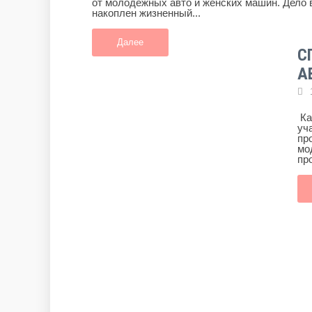
от молодежных авто и женских машин. Дело в
накоплен жизненный...
Далее
С
А
Ка
уч
пр
мо
пр