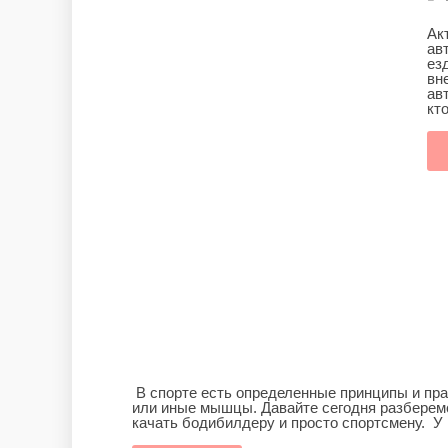
Ак
ав
ез
вн
ав
кто
В спорте есть определенные принципы и прав
или иные мышцы. Давайте сегодня разберемс
качать бодибилдеру и просто спортсмену. У м