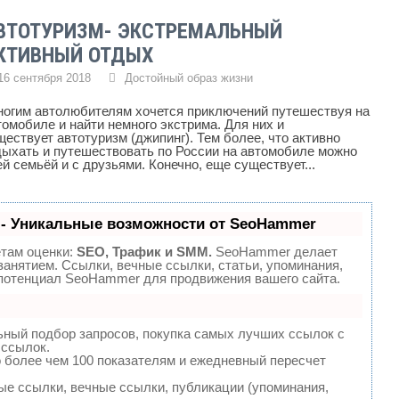
ВТОТУРИЗМ- ЭКСТРЕМАЛЬНЫЙ
КТИВНЫЙ ОТДЫХ
16 сентября 2018
Достойный образ жизни
огим автолюбителям хочется приключений путешествуя на
томобиле и найти немного экстрима. Для них и
ществует автотуризм (джипинг). Тем более, что активно
дыхать и путешествовать по России на автомобиле можно
ей семьёй и с друзьями. Конечно, еще существует...
- Уникальные возможности от SeoHammer
етам оценки:
SEO, Трафик и SMM.
SeoHammer делает
анятием. Ссылки, вечные ссылки, статьи, упоминания,
 потенциал SeoHammer для продвижения вашего сайта.
ьный подбор запросов, покупка самых лучших ссылок с
 ссылок.
 более чем 100 показателям и ежедневный пересчет
е ссылки, вечные ссылки, публикации (упоминания,