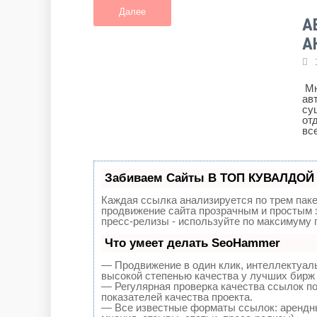
Далее
А
А
Мн
ав
су
от
вс
Забиваем Сайты В ТОП КУВАЛДОЙ 
Каждая ссылка анализируется по трем пак
продвижение сайта прозрачным и простым з
пресс-релизы - используйте по максимуму
Что умеет делать SeoHammer
— Продвижение в один клик, интеллектуал
высокой степенью качества у лучших бирж
— Регулярная проверка качества ссылок по
показателей качества проекта.
— Все известные форматы ссылок: арендны