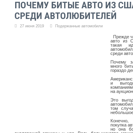
ПОЧЕМУ БИТЫЕ АВТО ИЗ С
СРЕДИ АВТОЛЮБИТЕЛЕЙ
27 июня 2019
Подержанные автомобили
Прежде че
авто из 
такая и
автомоби
среди авт
Почему з
много бит
гораздо де
Американс
и выгод
компаниям
на аукцио
Это выгод
автомобил
том случ
небольшое
Конечно,
покупка ав
но она бо