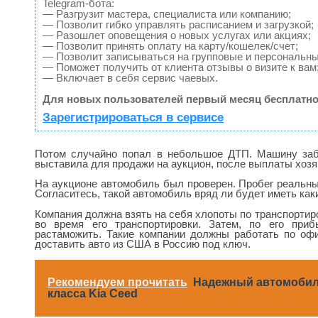
Telegram-бота:
— Разгрузит мастера, специалиста или компанию;
— Позволит гибко управлять расписанием и загрузкой;
— Разошлет оповещения о новых услугах или акциях;
— Позволит принять оплату на карту/кошелек/счет;
— Позволит записываться на групповые и персональн
— Поможет получить от клиента отзывы о визите к вам
— Включает в себя сервис чаевых.
Для новых пользователей первый месяц бесплатно
Зарегистрироваться в сервисе
Потом случайно попал в небольшое ДТП. Машину заб
выставила для продажи на аукцион, после выплаты хозя
На аукционе автомобиль был проверен. Пробег реальны
Согласитесь, такой автомобиль вряд ли будет иметь ка
Компания должна взять на себя хлопоты по транспортир
во время его транспортировки. Затем, по его при
растаможить. Такие компании должны работать по оф
доставить авто из США в Россию под ключ.
Рекомендуем прочитать
Надежный автомобил
класса Kia Ceed