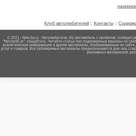
лазерное
Клуб автолюбителей
::
Контакты
::
Содерж
© 2021 - Abw-by.ru - Автолюбители, б/у автомобиль с пробегом, сообще
"MyUsedCar", общайтесь. Читайте статьи про подержанные машины на сайте
аналитическая информация и другие материалы, опубликованные на сайте,
услуг и товаров. Все публикуемые материалы предназначаются для лиц ста
рекламных материалов, раз