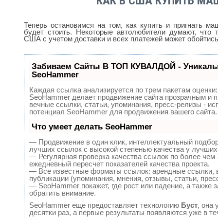
КАК В США КУПИТЬ МА
Теперь остановимся на том, как купить и пригнать м
будет стоить. Некоторые автолюбители думают, что 
США с учетом доставки и всех платежей может обойтись
Забиваем Сайты В ТОП КУВАЛДОЙ - Уникаль
SeoHammer
Каждая ссылка анализируется по трем пакетам оценки
SeoHammer делает продвижение сайта прозрачным и п
вечные ссылки, статьи, упоминания, пресс-релизы - и
потенциал SeoHammer для продвижения вашего сайта.
Что умеет делать SeoHammer
— Продвижение в один клик, интеллектуальный подбор
лучших ссылок с высокой степенью качества у лучших
— Регулярная проверка качества ссылок по более чем 
ежедневный пересчет показателей качества проекта.
— Все известные форматы ссылок: арендные ссылки, 
публикации (упоминания, мнения, отзывы, статьи, прес
— SeoHammer покажет, где рост или падение, а также 
обратить внимание.
SeoHammer еще предоставляет технологию
Буст
, она
десятки раз, а первые результаты появляются уже в те