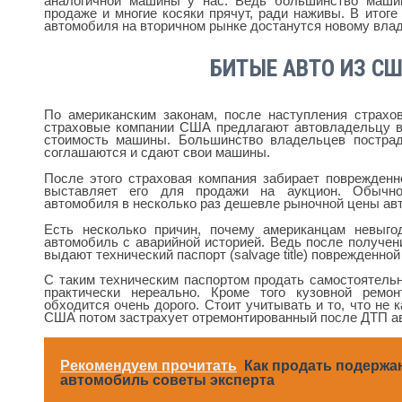
аналогичной машины у нас. Ведь большинство маши
продаже и многие косяки прячут, ради наживы. В итоге
автомобиля на вторичном рынке достанутся новому влад
БИТЫЕ АВТО ИЗ С
По американским законам, после наступления страхо
страховые компании США предлагают автовладельцу 
стоимость машины. Большинство владельцев постра
соглашаются и сдают свои машины.
После этого страховая компания забирает поврежденн
выставляет его для продажи на аукцион. Обычно
автомобиля в несколько раз дешевле рыночной цены ав
Есть несколько причин, почему американцам невыго
автомобиль с аварийной историей. Ведь после получе
выдают технический паспорт (salvage title) поврежденно
С таким техническим паспортом продать самостоятел
практически нереально. Кроме того кузовной рем
обходится очень дорого. Стоит учитывать и то, что не 
США потом застрахует отремонтированный после ДТП а
Рекомендуем прочитать
Как продать подерж
автомобиль советы эксперта