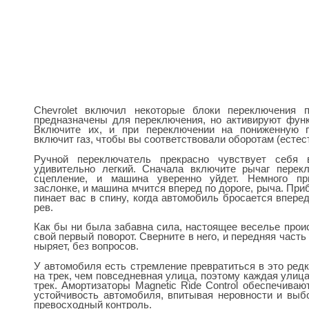
Chevrolet включил некоторые блоки переключения 
предназначены для переключения, но активируют фун
Включите их, и при переключении на пониженную п
включит газ, чтобы вы соответствовали оборотам (естес
Ручной переключатель прекрасно чувствует себя
удивительно легкий. Сначала включите рычаг перекл
сцепление, и машина уверенно уйдет. Немного пр
заслонке, и машина мчится вперед по дороге, рыча. При
пинает вас в спину, когда автомобиль бросается впере
рев.
Как бы ни была забавна сила, настоящее веселье проис
свой первый поворот. Сверните в него, и передняя част
ныряет, без вопросов.
У автомобиля есть стремление превратиться в это ред
на трек, чем повседневная улица, поэтому каждая ули
трек. Амортизаторы Magnetic Ride Control обеспечива
устойчивость автомобиля, впитывая неровности и выб
превосходный контроль.