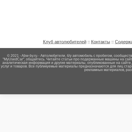
Клуб автолюбителей
::
Контакты
::
Содерж
© 2021 - Abw-by.ru - Автолюбители, б/у автомобиль с пробегом, сообще
"MyUsedCar", общайтесь. Читайте статьи про подержанные машины на сайте
аналитическая информация и другие материалы, опубликованные на сайте,
услуг и товаров. Все публикуемые материалы предназначаются для лиц ста
рекламных материалов, раз