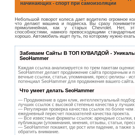
начинающих - спорт при самоизоляции
Небольшой поворот колеса дает водителю огромное ко
что делают машина и подвеска. Вы сразу понимаете
прямолинейная, как у старых Chevrolet. Нет, 
способностями, намного превосходящими стандартные
хорошо. Автомобиль ищет путь, по которому нужно ехать
Забиваем Сайты В ТОП КУВАЛДОЙ - Уникаль
SeoHammer
Каждая ссылка анализируется по трем пакетам оценки
SeoHammer делает продвижение сайта прозрачным и п
вечные ссылки, статьи, упоминания, пресс-релизы - и
потенциал SeoHammer для продвижения вашего сайта.
Что умеет делать SeoHammer
— Продвижение в один клик, интеллектуальный подбор
лучших ссылок с высокой степенью качества у лучших
— Регулярная проверка качества ссылок по более чем 
ежедневный пересчет показателей качества проекта.
— Все известные форматы ссылок: арендные ссылки, 
публикации (упоминания, мнения, отзывы, статьи, прес
— SeoHammer покажет, где рост или падение, а также 
обратить внимание.