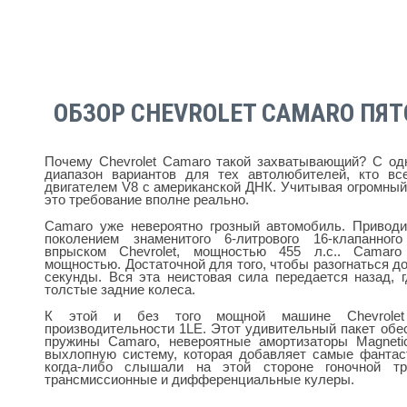
ОБЗОР CHEVROLET CAMARO ПЯТ
Почему Chevrolet Camaro такой захватывающий? С од
диапазон вариантов для тех автолюбителей, кто в
двигателем V8 с американской ДНК. Учитывая огромный
это требование вполне реально.
Camaro уже невероятно грозный автомобиль. Привод
поколением знаменитого 6-литрового 16-клапанно
впрыском Chevrolet, мощностью 455 л.с.. Camaro
мощностью. Достаточной для того, чтобы разогнаться до
секунды. Вся эта неистовая сила передается назад, 
толстые задние колеса.
К этой и без того мощной машине Chevrolet
производительности 1LE. Этот удивительный пакет обе
пружины Camaro, невероятные амортизаторы Magnetic
выхлопную систему, которая добавляет самые фантас
когда-либо слышали на этой стороне гоночной т
трансмиссионные и дифференциальные кулеры.